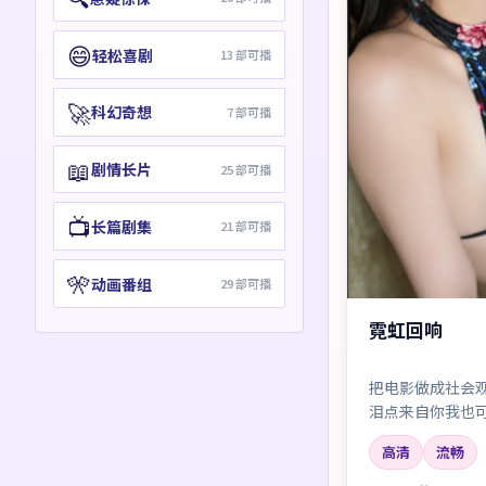
😄
轻松喜剧
13
部可播
🚀
科幻奇想
7
部可播
📖
剧情长片
25
部可播
📺
长篇剧集
21
部可播
🎌
动画番组
29
部可播
霓虹回响
把电影做成社会
泪点来自你我也
高清
流畅