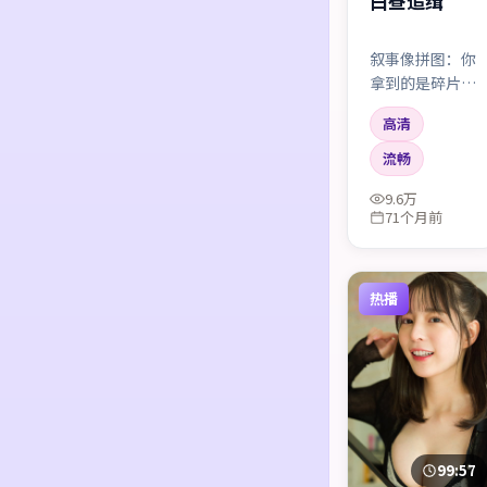
白昼追缉
叙事像拼图：你
拿到的是碎片，
最后一块落下
高清
时，会听见心里
「咔哒」一声。
流畅
9.6万
71个月前
热播
99:57