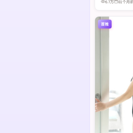
6.7万
81个月
首推