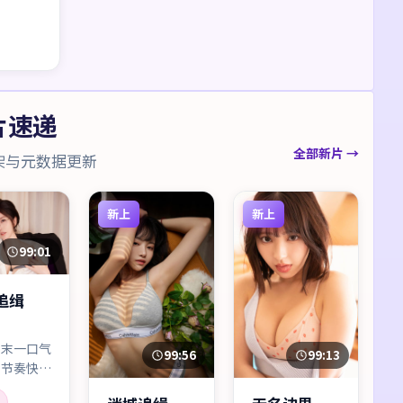
片速递
全部新片 →
架与元数据更新
新上
新上
99:01
追缉
周末一口气
99:56
99:13
：节奏快、
密度高，周