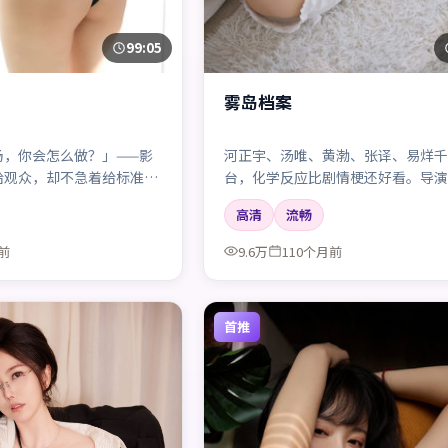
99:05
雾岛档案
场，你会怎么做？」——影
河正宇、汤唯、黄渤、张译、易烊千
给观众，却不急着给标准答
台，化学反应比剧情梗还好看。导演
相信「人」，而不是花活。
高清
流畅
前
9.6万
110个月前
首推