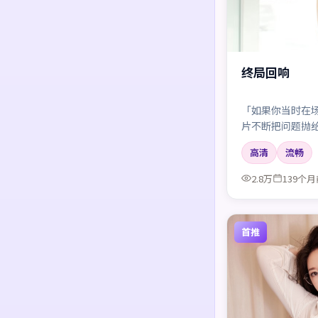
终局回响
「如果你当时在
片不断把问题抛
案。
高清
流畅
2.8万
139个月
首推