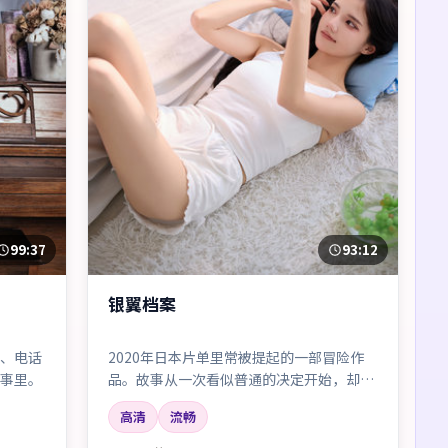
99:37
93:12
银翼档案
、电话
2020年日本片单里常被提起的一部冒险作
事里。
品。故事从一次看似普通的决定开始，却把
人物推向无法回头的岔路；剪辑利落，情绪
高清
流畅
像潮水一样有涨有落。