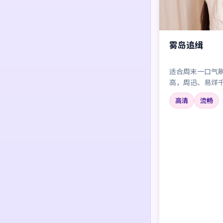
雾岛追缉
适合周末一口气
高，周迅、易烊
点？个别桥段略
高清
流畅