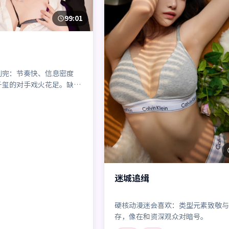
99:01
刷完：节奏快、信息密度
千玺的对手戏火花足。缺
煽情——但瑕不掩瑜。
迷城追缉
硬核动漫迷会喜欢：类型元素致敬与
存，像在和资深观众对暗号。