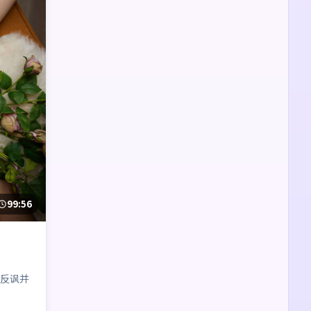
99:56
反讽并