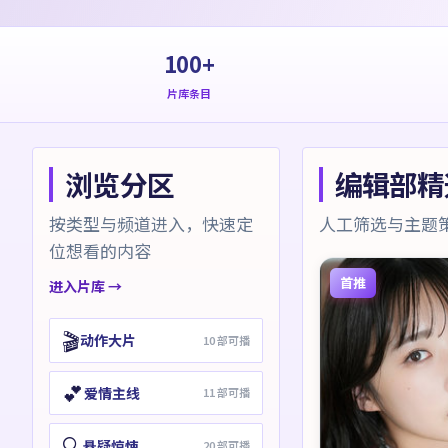
100+
片库条目
浏览分区
编辑部精
按类型与频道进入，快速定
人工筛选与主题
位想看的内容
首推
进入片库 →
🎬
动作大片
10
部可播
💕
爱情主线
11
部可播
🔍
悬疑惊悚
20
部可播