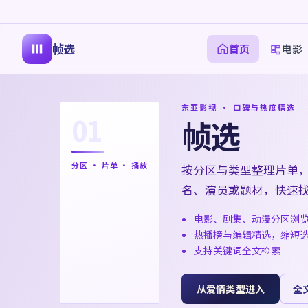
帧选
首页
电影
东亚影视 · 口碑与热度精选
01
帧选
分区 · 片单 · 播放
按分区与类型整理片单
名、演员或题材，快速
电影、剧集、动漫分区浏
热播榜与编辑精选，缩短
支持关键词全文检索
从爱情类型进入
全