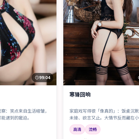
99:04
寒锋回响
观察：笑点来自生活褶皱，
家庭戏写得很「像真的」：饭桌沉默
可能遇到的窘迫。
未接、欲言又止。大情节反而藏在小
高清
流畅