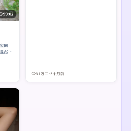
99:02
玺同
显然更
8.1万
45个月前