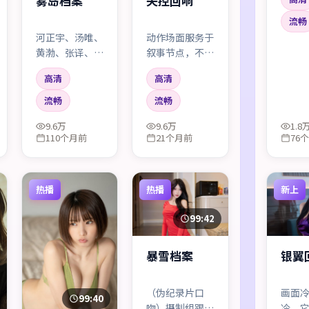
失控回响
雾岛档案
迅、
对手
流畅
缺点
动作场面服务于
河正宇、汤唯、
略煽情
叙事节点，不是
黄渤、张译、易
不掩
为了炫而炫。伤
烊千玺同台，化
高清
高清
痕会留下来，人
学反应比剧情梗
物也会因此改
还好看。导演显
流畅
流畅
变。
然更相信
9.6万
9.6万
1.8
「人」，而不是
110个月前
21个月前
76
花活。
热播
热播
新上
99:42
暴雪档案
银翼
（伪纪录片口
画面
99:40
吻）摄制组跟拍
冷。