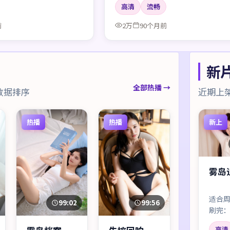
高清
流畅
前
2万
90个月前
新
全部热播 →
数据排序
近期上
热播
热播
新上
雾岛
适合
99:56
99:02
刷完
信息
高清