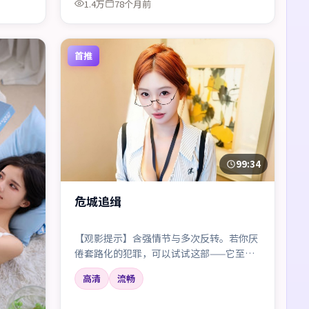
1.4万
78个月前
首推
99:34
危城追缉
【观影提示】含强情节与多次反转。若你厌
倦套路化的犯罪，可以试试这部——它至少
三次让你以为猜到了真相。
高清
流畅