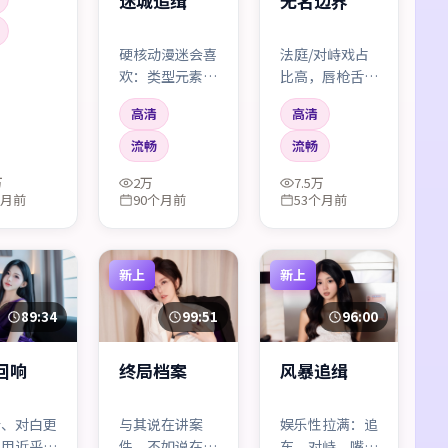
迷城追缉
无名边界
易烊千玺的
戏火花足。
？个别桥段
硬核动漫迷会喜
法庭/对峙戏占
——但瑕
欢：类型元素致
比高，唇枪舌剑
瑜。
敬与反讽并存，
像击剑。证据
高清
高清
像在和资深观众
链、舆论场、私
对暗号。
人良知三线拉
流畅
流畅
扯，火花四溅。
万
2万
7.5万
个月前
90个月前
53个月前
新上
新上
89:34
99:51
96:00
回响
终局档案
风暴追缉
冷、对白更
与其说在讲案
娱乐性拉满：追
它用近乎新
件，不如说在讲
车、对峙、嘴炮